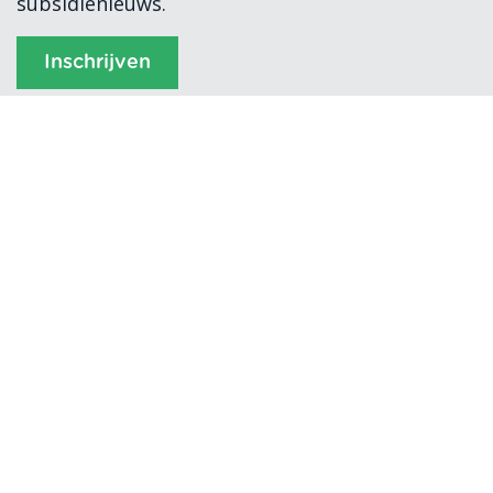
subsidienieuws.
Inschrijven
Subvention 2026
Algemene voorwaarden
Verwerkersovereenkomst
Privacyverklaring
Cookiebeleid
Klokkenluidersregeling
Disclaimer