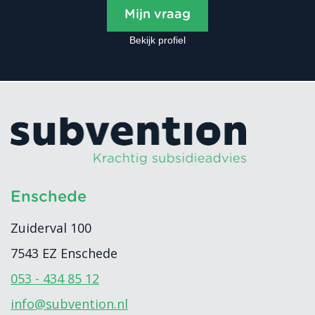
Mijn vraag
Bekijk profiel
Enschede
Zuiderval 100
7543 EZ
Enschede
053 - 434 85 12
info@subvention.nl