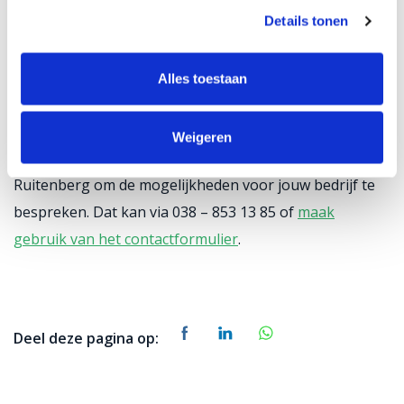
Konijnen
Details tonen
Melkgeiten
Vleesvee
Alles toestaan
Neem vrijblijvend contact op met onze
Weigeren
subsidiespecialisten Agrarisch Marco Laarman en Wilco
Ruitenberg om de mogelijkheden voor jouw bedrijf te
bespreken. Dat kan via 038 – 853 13 85 of
maak
gebruik van het contactformulier
.
Deel deze pagina op: