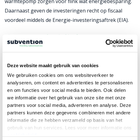
warmtepomp zorgen voor flink wat energiebesparing.
Daarnaast geven de investeringen recht op fiscaal
voordeel middels de Energie-investeringsaftrek (EIA).
Jouw subsidiekansen
bespreken?
Naast melkvee is er een maatlat voor de volgende
Deze website maakt gebruik van cookies
diercategorieën:
We gebruiken cookies om ons websiteverkeer te
analyseren, om content en advertenties te personaliseren
en om functies voor social media te bieden. Ook delen
Vleeskalveren
we informatie over het gebruik van onze site met onze
Varkens
partners voor social media, adverteren en analyse. Deze
Pluimvee
partners kunnen deze gegevens combineren met andere
Kalkoenen
informatie die ze hebben verzameld op basis van het
gebruik van hun services. Lees voor meer informatie ons
Schapen
cookiebeleid.
Eenden