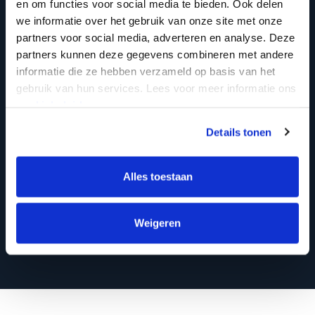
en om functies voor social media te bieden. Ook delen
we informatie over het gebruik van onze site met onze
partners voor social media, adverteren en analyse. Deze
partners kunnen deze gegevens combineren met andere
informatie die ze hebben verzameld op basis van het
gebruik van hun services. Lees voor meer informatie ons
cookiebeleid.
Details tonen
Alles toestaan
Mijn vraag
Weigeren
Bekijk profiel