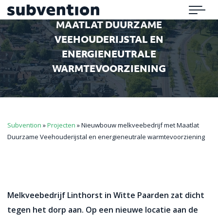
NIEUWBOUW MELKVEEBEDRIJF MET
Subvention
Menu
MAATLAT DUURZAME
VEEHOUDERIJSTAL EN
ENERGIENEUTRALE
WARMTEVOORZIENING
Subvention
»
Projecten
»
Nieuwbouw melkveebedrijf met Maatlat
Duurzame Veehouderijstal en energieneutrale warmtevoorziening
Melkveebedrijf Linthorst in Witte Paarden zat dicht
tegen het dorp aan. Op een nieuwe locatie aan de