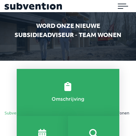
Subvention
Menu
WORD ONZE NIEUWE
SUBSIDIEADVISEUR - TEAM WONEN
Omschrijving
Subvention
»
Woningcorporaties
»
Subsidieadviseur – Team Wonen