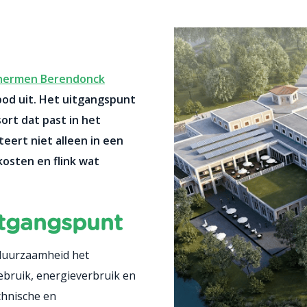
hermen Berendonck
bod uit. Het uitgangspunt
ort dat past in het
eert niet alleen in een
osten en flink wat
itgangspunt
duurzaamheid het
ebruik, energieverbruik en
chnische en