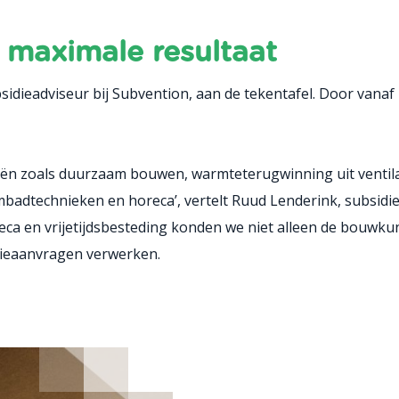
maximale resultaat
sidieadviseur bij Subvention, aan de tekentafel. Door vana
ieën zoals duurzaam bouwen, warmteterugwinning uit venti
badtechnieken en horeca’, vertelt Ruud Lenderink, subsidie
horeca en vrijetijdsbesteding konden we niet alleen de bou
idieaanvragen verwerken.