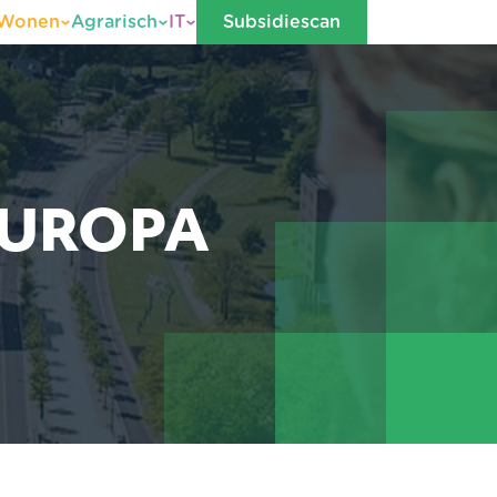
Wonen
Agrarisch
IT
Subsidiescan
EUROPA