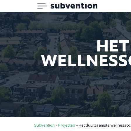
Menu
Subvention
HET
WELLNESS
Subvention
»
Projecten
»
Het duurzaamste wellnessco