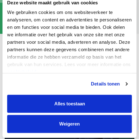
Deze website maakt gebruik van cookies
We gebruiken cookies om ons websiteverkeer te
analyseren, om content en advertenties te personaliseren
en om functies voor social media te bieden. Ook delen
we informatie over het gebruik van onze site met onze
partners voor social media, adverteren en analyse. Deze
partners kunnen deze gegevens combineren met andere
informatie die ze hebben verzameld op basis van het
IK WERK SAMEN MET
gebruik van hun services. Lees voor meer informatie ons
cookiebeleid.
Details tonen
BASTIAAN
Alles toestaan
VAN HET REVE
Teamleider
›
Weigeren
Bekijk profiel »