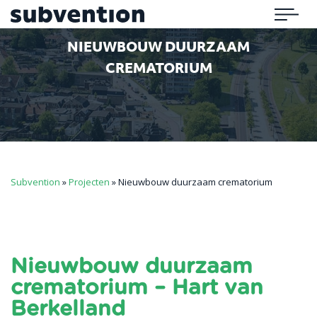
Subvention
Menu
NIEUWBOUW DUURZAAM
CREMATORIUM
Subvention
»
Projecten
»
Nieuwbouw duurzaam crematorium
Nieuwbouw duurzaam
crematorium – Hart van
Berkelland