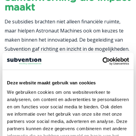
maakt
De subsidies brachten niet alleen financiële ruimte,
maar hielpen Astronaut Machines ook om keuzes te
maken binnen het innovatiepad. De begeleiding van
Subvention gaf richting en inzicht in de mogelijkheden.
Benjamin Alderse Baas, Cofounder en CINO van
Astronaut Machines:
“Met Subvention hebben we het
tijdspad voor onze ontwikkeling verkort en nieuwe
Deze website maakt gebruik van cookies
mogelijkheden gecreëerd. Samen maken we dromen
We gebruiken cookies om ons websiteverkeer te
waar!”
analyseren, om content en advertenties te personaliseren
en om functies voor social media te bieden. Ook delen
Benjamin over de samenwerking:
we informatie over het gebruik van onze site met onze
“Door het advies van Subvention hebben we helder
partners voor social media, adverteren en analyse. Deze
partners kunnen deze gegevens combineren met andere
inzicht gekregen in de mogelijkheden binnen het
informatie die ze hebben verzameld op basis van het