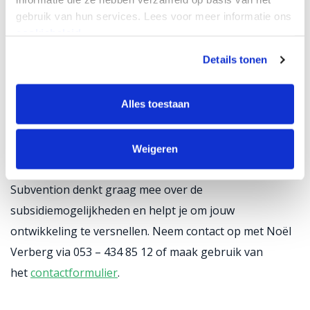
subsidielandschap. Dit heeft nieuwe deuren voor ons
gebruik van hun services. Lees voor meer informatie ons
geopend en ons aangemoedigd om nog nauwer
cookiebeleid.
samen te werken met onze leveranciers.”
Details tonen
Je eigen productieproces
Alles toestaan
verduurzamen of
vernieuwen?
Weigeren
Werk je aan een innovatie binnen de industrie?
Subvention denkt graag mee over de
subsidiemogelijkheden en helpt je om jouw
ontwikkeling te versnellen. Neem contact op met Noël
Verberg via 053 – 434 85 12 of maak gebruik van
het
contactformulier
.