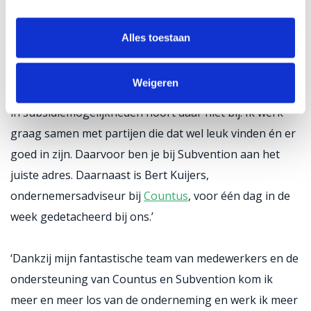
alles bij komt kijken.
Alles toestaan
‘Bij al die ontwikkelingen is het heel belangrijk om de
juiste mensen te betrekken’, vindt Klaas. ‘Ik ben echt
Weigeren
een ondernemer, iemand van de praktijk. Me verdiepen
in subsidiemogelijkheden hoort daar niet bij. Ik werk
graag samen met partijen die dat wel leuk vinden én er
goed in zijn. Daarvoor ben je bij Subvention aan het
juiste adres. Daarnaast is Bert Kuijers,
ondernemersadviseur bij
Countus
, voor één dag in de
week gedetacheerd bij ons.’
‘Dankzij mijn fantastische team van medewerkers en de
ondersteuning van Countus en Subvention kom ik
meer en meer los van de onderneming en werk ik meer