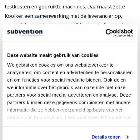
testkosten en gebruikte machines. Daarnaast zette
Kooiker een samenwerking met de leverancier op,
waarbij de machine werd ontwikkeld met elk een eigen
bijdrage. Daarmee kon de ontwikkeling rekenen op een
geldelijke subsidie vanuit de regeling MIT R&D-
samenwerkingsprojecten.’
Deze website maakt gebruik van cookies
We gebruiken cookies om ons websiteverkeer te
Ontwikkeling op alle
analyseren, om content en advertenties te personaliseren
en om functies voor social media te bieden. Ook delen
vlakken
we informatie over het gebruik van onze site met onze
partners voor social media, adverteren en analyse. Deze
De innovatie is niet het enige dat Klaas bezighoudt. De
partners kunnen deze gegevens combineren met andere
laatste jaren groeit Kooiker hard. Het bedrijf kocht een
informatie die ze hebben verzameld op basis van het
nieuw pand en deed forse investeringen. Ook
gebruik van hun services. Lees voor meer informatie ons
internationale ontwikkelingen bleven niet uit. Onlangs
cookiebeleid.
is Kooiker een nieuw bedrijf gestart in Italië waar van
Details tonen