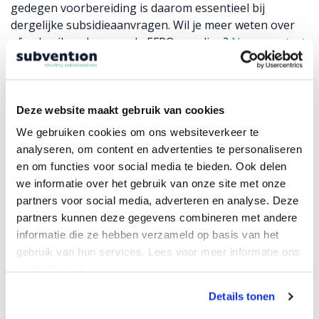
gedegen voorbereiding is daarom essentieel bij
dergelijke subsidieaanvragen. Wil je meer weten over
of gebruik maken van de EFRO-regeling?
Neem contact
op
met ons team IT of Industrie via 053 – 434 85 12
(locatie Enschede) of Zwolle via 038 – 853 13 85 (locatie
Zwolle).
Deze website maakt gebruik van cookies
We gebruiken cookies om ons websiteverkeer te
analyseren, om content en advertenties te personaliseren
en om functies voor social media te bieden. Ook delen
we informatie over het gebruik van onze site met onze
partners voor social media, adverteren en analyse. Deze
Vraag naar jouw
partners kunnen deze gegevens combineren met andere
subsidiemogelijkheden
informatie die ze hebben verzameld op basis van het
gebruik van hun services. Lees voor meer informatie ons
cookiebeleid.
Details tonen
of maak gebruik
Bel 053 – 434 85 12