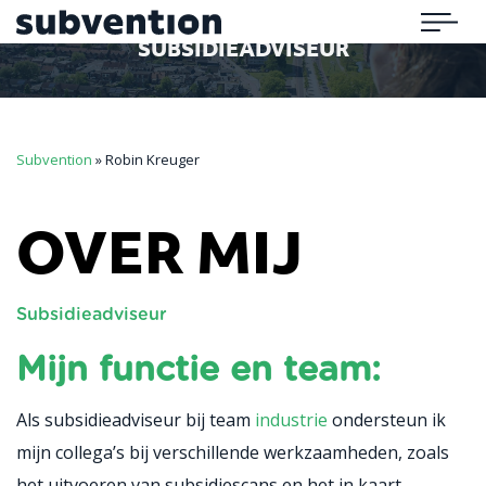
Subvention
Menu
SUBSIDIEADVISEUR
Subvention
»
Robin Kreuger
OVER MIJ
Subsidieadviseur
Mijn functie en team:
Als subsidieadviseur bij team
industrie
ondersteun ik
mijn collega’s bij verschillende werkzaamheden, zoals
het uitvoeren van subsidiescans en het in kaart