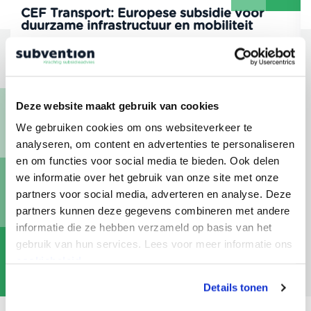
CEF Transport: Europese subsidie voor
duurzame infrastructuur en mobiliteit
2 juli 2026
Deze website maakt gebruik van cookies
Werk je aan transportinfrastructuur, duurzame
We gebruiken cookies om ons websiteverkeer te
mobiliteit of logistieke innovatie met Europese
analyseren, om content en advertenties te personaliseren
impact? Dan biedt Connecting Europe Facility (CEF)
en om functies voor social media te bieden. Ook delen
Transport mogelijk interessante
we informatie over het gebruik van onze site met onze
financieringskansen. Deze Europese regeling
partners voor social media, adverteren en analyse. Deze
ondersteunt projecten die bijdragen aan een
partners kunnen deze gegevens combineren met andere
sterker, duurzamer en beter verbonden Europees
informatie die ze hebben verzameld op basis van het
transportnetwerk.
gebruik van hun services. Lees voor meer informatie ons
cookiebeleid.
Details tonen