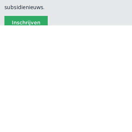
subsidienieuws.
Inschrijven
Subvention 2026
Algemene voorwaarden
Verwerkersovereenkomst
Privacyverklaring
Cookiebeleid
Klokkenluidersregeling
Disclaimer