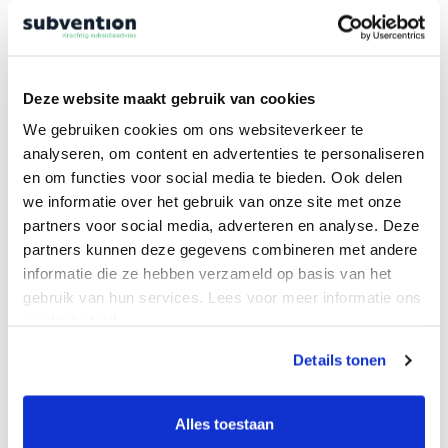
Ontdek welke regeling bij jouw innovatie past.
Vraag naar jouw subsidiemogelijkheden!
Deze website maakt gebruik van cookies
We gebruiken cookies om ons websiteverkeer te
analyseren, om content en advertenties te personaliseren
en om functies voor social media te bieden. Ook delen
we informatie over het gebruik van onze site met onze
partners voor social media, adverteren en analyse. Deze
partners kunnen deze gegevens combineren met andere
Vraag naar jouw
informatie die ze hebben verzameld op basis van het
subsidiemogelijkheden
gebruik van hun services. Lees voor meer informatie ons
cookiebeleid.
Details tonen
of maak gebruik
Bel 053 – 434 85 12
van het contactformulier.
Alles toestaan