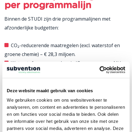
per programmalijn
Binnen de STUDI zijn drie programmalijnen met
afzonderlijke budgetten:
CO₂-reducerende maatregelen (excl. waterstof en
groene chemie) – € 28,3 miljoen.
Waterstof en groene chemie (GroenvermogenNL) –
€ 10 miljoen.
Vergassing van reststromen (nieuw) – € 7,5 miljoen.
Deze website maakt gebruik van cookies
Budget en voorwaarden
We gebruiken cookies om ons websiteverkeer te
(2026–2027)
analyseren, om content en advertenties te personaliseren
en om functies voor social media te bieden. Ook delen
De regeling is geopend van
we informatie over het gebruik van onze site met onze
18 mei 2026 tot en met 31
partners voor social media, adverteren en analyse. Deze
maart 2027
. De belangrijkste uitgangspunten: