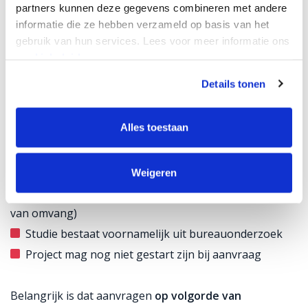
partners kunnen deze gegevens combineren met andere
informatie die ze hebben verzameld op basis van het
Subsidiepercentage: 50% (met opslag van 10–20%
gebruik van hun services. Lees voor meer informatie ons
voor mkb)
cookiebeleid.
Maximale subsidie:
Details tonen
€ 4 miljoen (haalbaarheids- en milieustudie)
Alles toestaan
€ 300.000 (vergelijkbare studie, de-minimis)
Project start na beschikking
Weigeren
Looptijd: doorgaans maximaal 1–2 jaar (afhankelijk
van omvang)
Studie bestaat voornamelijk uit bureauonderzoek
Project mag nog niet gestart zijn bij aanvraag
Belangrijk is dat aanvragen
op volgorde van