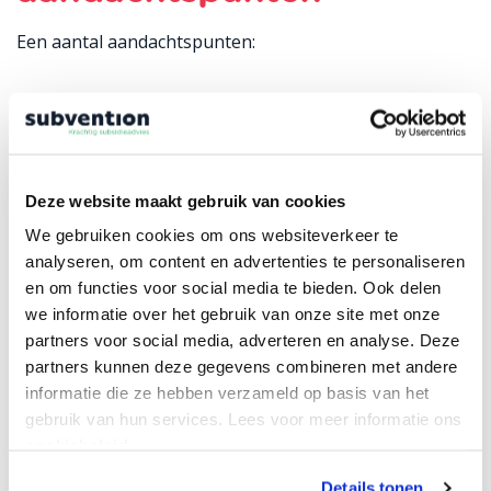
Een aantal aandachtspunten:
Aanvragen kan van 31 maart tot en met 1 oktober
2026
Het budget is beperkt en de aanvragen worden op
Deze website maakt gebruik van cookies
volgorde van binnenkomst beoordeeld, dus tijdig
We gebruiken cookies om ons websiteverkeer te
handelen is belangrijk
analyseren, om content en advertenties te personaliseren
De maximale subsidie per project bedraagt €
en om functies voor social media te bieden. Ook delen
9.999,99
we informatie over het gebruik van onze site met onze
partners voor social media, adverteren en analyse. Deze
partners kunnen deze gegevens combineren met andere
Snel handelen vergroot de kans op toekenning.
informatie die ze hebben verzameld op basis van het
gebruik van hun services. Lees voor meer informatie ons
Wat kan de MMENH voor
cookiebeleid.
jouw betekenen?
Details tonen