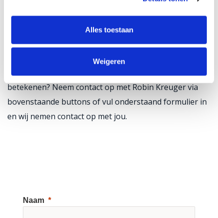
De MMENH-regeling biedt een kans om met beperkte
investering meer grip te krijgen op je
Alles toestaan
elektriciteitsverbruik. Subvention helpt je om deze
subsidie strategisch in te zetten binnen jouw project.
Weigeren
Benieuwd wat deze regeling voor jouw organisatie kan
betekenen? Neem contact op met Robin Kreuger via
bovenstaande buttons of vul onderstaand formulier in
en wij nemen contact op met jou.
Naam