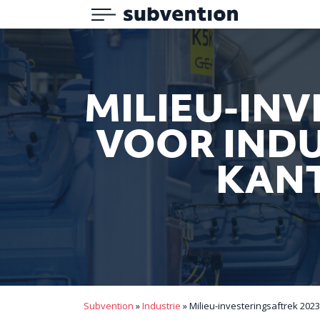
Menu
Subvention
MILIEU-INV
VOOR INDU
KAN
Subvention
»
Industrie
»
Milieu-investeringsaftrek 20