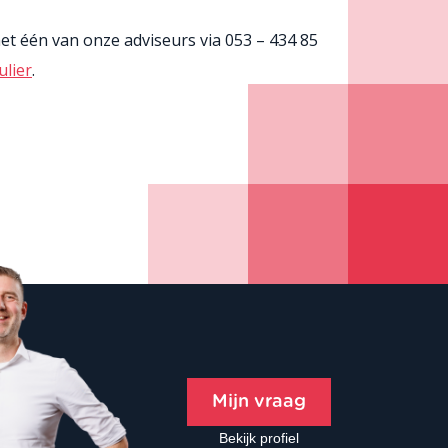
t één van onze adviseurs via 053 – 434 85
lier
.
Mijn vraag
Bekijk profiel