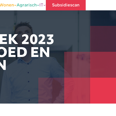
Wonen
Agrarisch
IT
Subsidiescan
EK 2023
OED EN
N