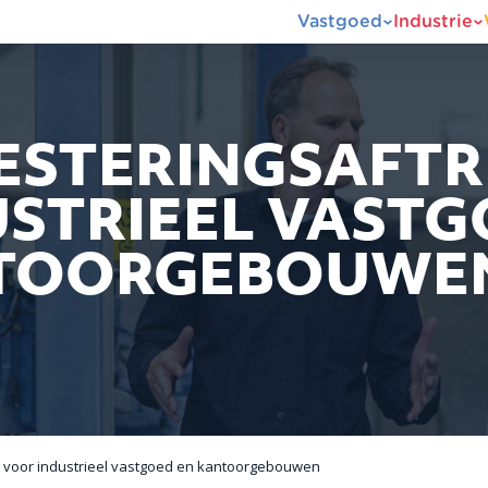
Vastgoed
Industrie
ESTERINGSAFTR
STRIEEL VASTG
TOORGEBOUWE
23 voor industrieel vastgoed en kantoorgebouwen