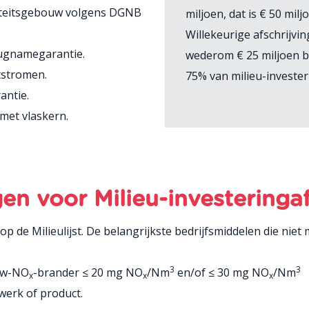
liteitsgebouw volgens DGNB
miljoen, dat is € 50 mil
Willekeurige afschrijvin
rugnamegarantie.
wederom € 25 miljoen b
tstromen.
75% van milieu-investe
antie.
et vlaskern.
gen voor Milieu-investeringa
op de Milieulijst. De belangrijkste bedrijfsmiddelen die ni
3
3
ow-NO
-brander ≤ 20 mg NO
/Nm
en/of ≤ 30 mg NO
/Nm
x
x
x
werk of product.