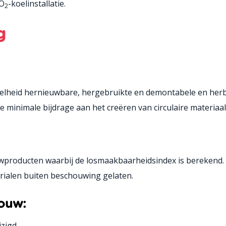
CO
-koelinstallatie.
2
g
eelheid hernieuwbare, hergebruikte en demontabele en her
minimale bijdrage aan het creëren van circulaire materiaalke
roducten waarbij de losmaakbaarheidsindex is berekend. 
ialen buiten beschouwing gelaten.
ouw:
zigd.