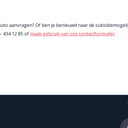
fsauto aanvragen? Of ben je benieuwd naar de subsidiemogel
– 434 12 85 of
maak gebruik van ons contactformulier
.