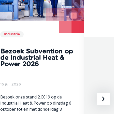
Industrie
Industri
Bezoek Subvention op
SiLK-
de Industrial Heat &
miljo
Power 2026
besch
mind
vrach
in de 
15 juli 2026
›
Bezoek onze stand 2.C019 op de
Industrial Heat & Power op dinsdag 6
3 juli 202
oktober tot en met donderdag 8