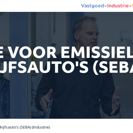
Vastgoed
Industrie
E VOOR EMISSIE
JFSAUTO'S (SEB
ijfsauto’s (SEBA) (Industrie)