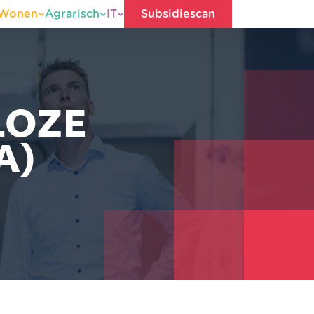
Wonen
Agrarisch
IT
Subsidiescan
LOZE
A)