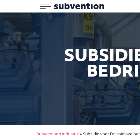
Menu
Subvention
SUBSIDI
BEDRI
Subvention
»
Industrie
»
Subsidie voor Emissieloze bedr