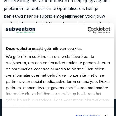
veel ervaring met Groenfondsen en
helpt je graag om
je plannen te toetsen en te optimaliseren
.
Ben je
benieuwd naar de subsidiemogelijkheden voor jouw
project of organisatie? Neem dan contact op met Joost
van Tongeren of jouw adviseur via 053 – 434 85 12
(locatie Enschede) of 038 – 853 13 85 (locatie Zwolle) of
maak gebruik van
ons
contactformulier
.
Deze website maakt gebruik van cookies
We gebruiken cookies om ons websiteverkeer te
analyseren, om content en advertenties te personaliseren
en om functies voor social media te bieden. Ook delen
Deel deze pagina op:
we informatie over het gebruik van onze site met onze
partners voor social media, adverteren en analyse. Deze
partners kunnen deze gegevens combineren met andere
informatie die ze hebben verzameld op basis van het
gebruik van hun services. Lees voor meer informatie ons
cookiebeleid.
STEL JE VRAAG AAN JOOST