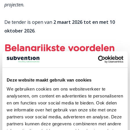
projecten.
De tender is open van
2 maart
2026 tot en met 10
oktober 2026
.
Belangrijkste voordelen
van VInnovate 2026
Financieel risico van internationale R&D-projecten
verkleinen
Deze website maakt gebruik van cookies
Versneld innovatieve oplossingen marktrijp maken
We gebruiken cookies om ons websiteverkeer te
analyseren, om content en advertenties te personaliseren
Toegang krijgen tot nieuwe internationale markten
en om functies voor social media te bieden. Ook delen
Duurzame, grensoverschrijdende samenwerking
we informatie over het gebruik van onze site met onze
opbouwen
partners voor social media, adverteren en analyse. Deze
Bijdragen aan klimaatdoelstellingen en duurzame
partners kunnen deze gegevens combineren met andere