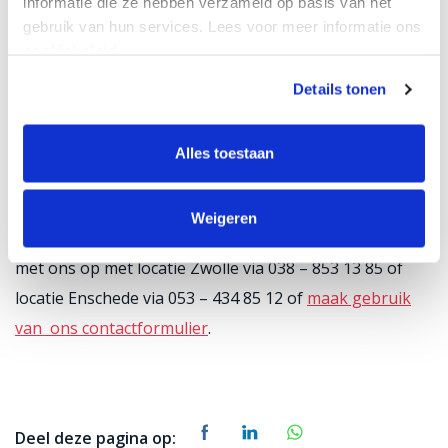
informatie die ze hebben verzameld op basis van het
groei
gebruik van hun services. Lees voor meer informatie ons
cookiebeleid.
Jouw
Details tonen
subsidiemogelijkheden
met VInnovate 2026?
Alles toestaan
Ben jij bezig met een grensverleggende innovatie die je
versneld op de markt wilt brengen? Of vraag jij je af of
Weigeren
jouw plannen in aanmerking komen? Neem contact
met ons op met locatie Zwolle via 038 – 853 13 85 of
locatie Enschede via 053 – 434 85 12 of
maak gebruik
van ons contactformulier
.
Deel deze pagina op: