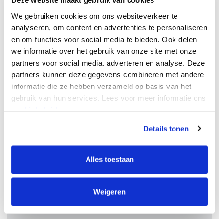
Deze website maakt gebruik van cookies
We gebruiken cookies om ons websiteverkeer te
Innovatiebox
analyseren, om content en advertenties te personaliseren
en om functies voor social media te bieden. Ook delen
De innovatiebox is een belastingmaatregel die
we informatie over het gebruik van onze site met onze
een aanzienlijke korting op de
partners voor social media, adverteren en analyse. Deze
vennootschapsbelasting oplevert op winsten
partners kunnen deze gegevens combineren met andere
informatie die ze hebben verzameld op basis van het
die worden gemaakt op innovatieve producten
gebruik van hun services. Lees voor meer informatie ons
of diensten.
cookiebeleid.
Details tonen
TSE Industrie Studies
De TSE ondersteunt bedrijven bij het uitvoeren
Alles toestaan
van milieu- en haalbaarheidsonderzoeken voor
innovatieve pilot- of demonstratieprojecten.
Weigeren
MIT Haalbaarheid