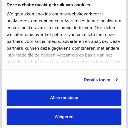
stroomvoorziening van lokale activiteiten.
Deze website maakt gebruik van cookies
We gebruiken cookies om ons websiteverkeer te
analyseren, om content en advertenties te personaliseren
en om functies voor social media te bieden. Ook delen
Hoe ziet de Milieu-
we informatie over het gebruik van onze site met onze
investeringsaftrek er
partners voor social media, adverteren en analyse. Deze
in 2023 uit?
partners kunnen deze gegevens combineren met andere
informatie die ze hebben verzameld op basis van het
De percentages binnen de Milieu-
gebruik van hun services. Lees voor meer informatie ons
cookiebeleid.
investeringsaftrek blijven in 2023 gelijk aan
2022. Afhankelijk van de categorie komt een
Details tonen
investering of bedrijfsmiddel in aanmerking
voor 27%, 36% of 45% investeringsaftrek.
Alles toestaan
Het budget voor de Milieu-investeringsaftrek is
Weigeren
in 2023 € 194 miljoen, dat is € 50 miljoen meer