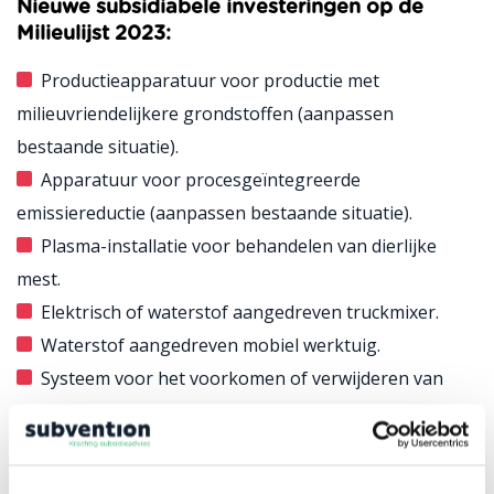
Nieuwe subsidiabele investeringen op de
Milieulijst 2023:
Productieapparatuur voor productie met
milieuvriendelijkere grondstoffen (aanpassen
bestaande situatie).
Apparatuur voor procesgeïntegreerde
emissiereductie (aanpassen bestaande situatie).
Plasma-installatie voor behandelen van dierlijke
mest.
Elektrisch of waterstof aangedreven truckmixer.
Waterstof aangedreven mobiel werktuig.
Systeem voor het voorkomen of verwijderen van
aangroei (door UV licht of ultrasoon geluid).
Biotricklingsysteem voor het verwijderen van VOS.
Accu (2 tot 30 kVa) of biogasaggregaat voor