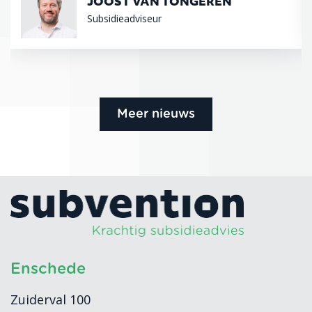
JOOST VAN TONGEREN
Subsidieadviseur
Meer nieuws
Enschede
Zuiderval 100