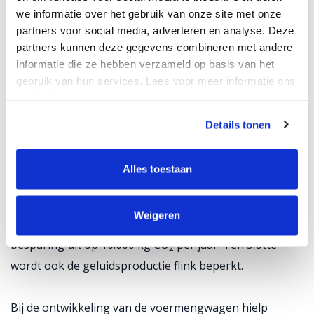
een dergelijke voerwagen mengen veehouders
we informatie over het gebruik van onze site met onze
partners voor social media, adverteren en analyse. Deze
verschillende soorten veevoer tot een gebalanceerd
partners kunnen deze gegevens combineren met andere
rantsoen voor hun dieren.
informatie die ze hebben verzameld op basis van het
gebruik van hun services. Lees voor meer informatie ons
De milieuwinst van het elektrische alternatief voor een
cookiebeleid.
gangbare voermengwagen (die aangedreven wordt
Details tonen
door een tractor op diesel), is 85% minder fijnstof en
dieselverbruik. Een elektrische aandrijving heeft
Alles toestaan
namelijk een hoger rendement (circa 92%) dan een
aandrijflijn met dieselmotor (25 tot 45%). Bij een
Weigeren
normaal dieselverbruik van 16 liter per dag, komt de
besparing uit op 16.000 kg CO
per jaar. Ten slotte
2
wordt ook de geluidsproductie flink beperkt.
Bij de ontwikkeling van de voermengwagen hielp