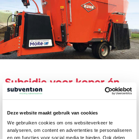
Subsidie voor koper én
maker elektrische
voermengwagen
Deze website maakt gebruik van cookies
In 2019 hielp Marco Laarman, subsidieadviseur bij
We gebruiken cookies om ons websiteverkeer te
Subvention, Reesink Agri al om hun
getrokken
analyseren, om content en advertenties te personaliseren
elektrische voermengwagen
subsidiabel te krijgen. Met
en om functies voor social media te bieden. Ook delen