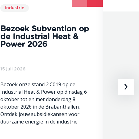
Industrie
Industri
Bezoek Subvention op
SiLK-
de Industrial Heat &
miljo
Power 2026
besch
mind
vrach
in de 
15 juli 2026
›
Bezoek onze stand 2.C019 op de
Industrial Heat & Power op dinsdag 6
3 juli 202
oktober tot en met donderdag 8
oktober 2026 in de Brabanthallen.
Werk je s
Ontdek jouw subsidiekansen voor
de logist
duurzame energie in de industrie.
organiser
subsidier
de Logist