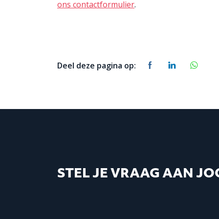
ons contactformulier
.
Deel deze pagina op:
STEL JE VRAAG AAN JO