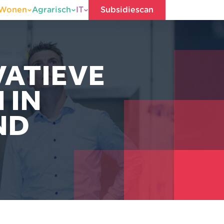
Wonen
Agrarisch
IT
Subsidiescan
VATIEVE
 IN
ND