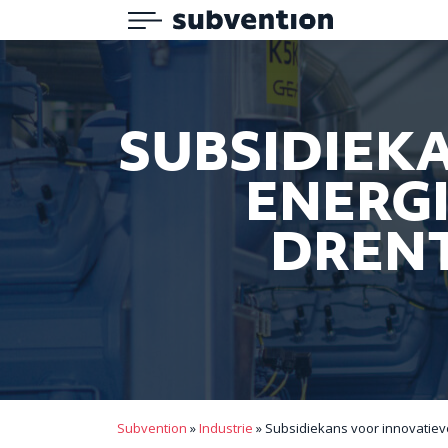
Menu
Subvention
SUBSIDIEK
ENERGI
DRENT
Subvention
»
Industrie
»
Subsidiekans voor innovatiev