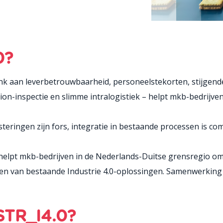
0?
k aan leverbetrouwbaarheid, personeelstekorten, stijgende
sion-inspectie en slimme intralogistiek – helpt mkb-bedrijve
teringen zijn fors, integratie in bestaande processen is comp
elpt mkb-bedrijven in de Nederlands-Duitse grensregio om 
n van bestaande Industrie 4.0-oplossingen. Samenwerking m
STR_I4.0?