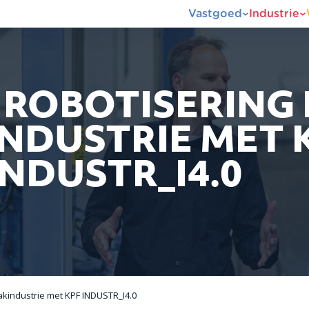
Vastgoed
Industrie
 ROBOTISERING 
NDUSTRIE MET 
INDUSTR_I4.0
akindustrie met KPF INDUSTR_I4.0