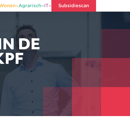
Wonen
Agrarisch
IT
Subsidiescan
IN DE
KPF