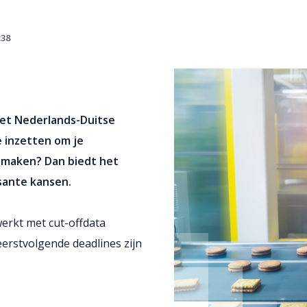
:38
het Nederlands-Duitse
e inzetten om je
e maken? Dan biedt het
sante kansen.
erkt met cut-offdata
rstvolgende deadlines zijn