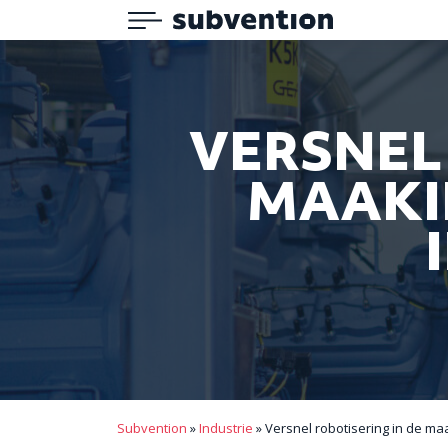
Menu
Subvention
VERSNEL
MAAKI
Subvention
»
Industrie
»
Versnel robotisering in de ma