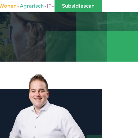
Wonen
Agrarisch
IT
Subsidiescan