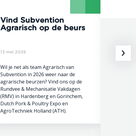
Vind Subvention
Batte
Agrarisch op de beurs
verst
energ
›
13 mei 2026
1 april 20
Wil je net als team Agrarisch van
Subvention in 2026 weer naar de
In Zeewol
agrarische beurzen? Vind ons op de
grootscha
Rundvee & Mechanisatie Vakdagen
genomen 
(RMV) in Hardenberg en Gorinchem,
stabieler
Dutch Pork & Poultry Expo en
elektricit
AgroTechniek Holland (ATH).
hoe innov
om netco
lokaal o
beter te 