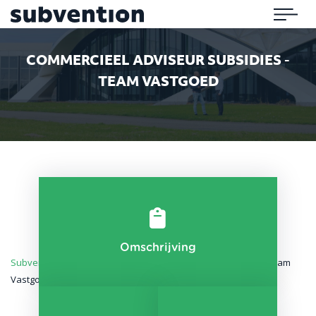
Subvention
Menu
COMMERCIEEL ADVISEUR SUBSIDIES -
TEAM VASTGOED
Omschrijving
Subvention
»
Vastgoed
»
Commercieel adviseur subsidies – Team
Vastgoed