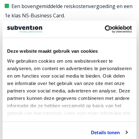
Een bovengemiddelde reiskostenvergoeding en een
1e klas NS-Business Card.
Een duurzame relatie.
Waarom Subvention?
Deze website maakt gebruik van cookies
We gebruiken cookies om ons websiteverkeer te
Als subsidieadviesbureau helpen we organisaties
analyseren, om content en advertenties te personaliseren
en om functies voor social media te bieden. Ook delen
vooruit met innovatie en verduurzaming voor een
we informatie over het gebruik van onze site met onze
toekomstbestendige samenleving. Dat doen we met
partners voor social media, adverteren en analyse. Deze
zo’n 50 collega’s vanuit onze kantoren in Zwolle en
partners kunnen deze gegevens combineren met andere
Enschede. Onze ambitie is helder: landelijk bekend
informatie die ze hebben verzameld op basis van het
gebruik van hun services. Lees voor meer informatie ons
worden als dé subsidieregisseur. We brengen structuur
cookiebeleid.
in complexe trajecten, nemen regie en gaan samen
voor het maximale resultaat. Dat vraagt om kwaliteit,
Details tonen