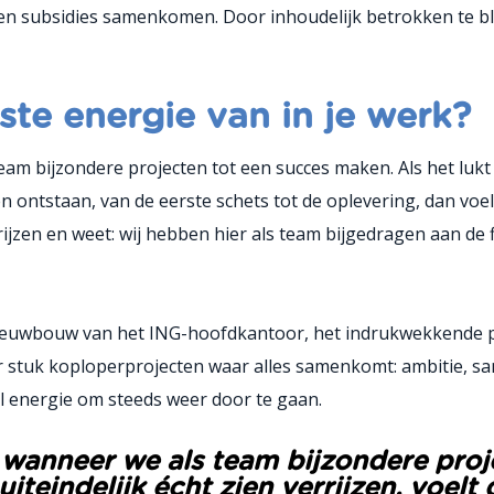
subsidies samenkomen. Door inhoudelijk betrokken te blijve
este energie van in je werk?
eam bijzondere projecten tot een succes maken. Als het lukt
 ontstaan, van de eerste schets tot de oplevering, dan voel
rrijzen en weet: wij hebben hier als team bijgedragen aan d
nieuwbouw van het ING-hoofdkantoor, het indrukwekkende pa
tuk koploperprojecten waar alles samenkomt: ambitie, sam
l energie om steeds weer door te gaan.
k wanneer we als team bijzondere proj
teindelijk écht zien verrijzen, voelt 