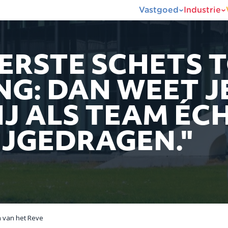
Vastgoed
Industrie
EERSTE SCHETS 
G: DAN WEET JE
J ALS TEAM ÉC
IJGEDRAGEN."
n van het Reve