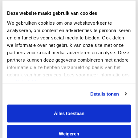
Telefoonnummer
Deze website maakt gebruik van cookies
+31
We gebruiken cookies om ons websiteverkeer te
analyseren, om content en advertenties te personaliseren
en om functies voor social media te bieden. Ook delen
Beschrijving
we informatie over het gebruik van onze site met onze
partners voor social media, adverteren en analyse. Deze
partners kunnen deze gegevens combineren met andere
informatie die ze hebben verzameld op basis van het
gebruik van hun services. Lees voor meer informatie ons
cookiebeleid.
Details tonen
Hoe ken je ons?
Alles toestaan
Ik ga er mee akkoord dat mijn
persoonsgegevens door Subvention
Weigeren