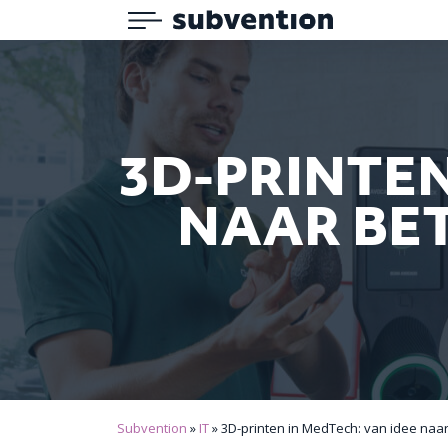
Menu
Subvention
3D-PRINTEN
NAAR BE
Subvention
»
IT
»
3D-printen in MedTech: van idee naa