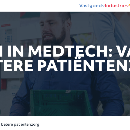
Vastgoed
Industrie
 IN MEDTECH: V
TERE PATIËNTE
r betere patiëntenzorg