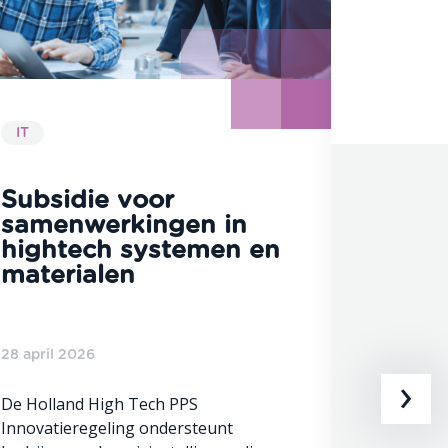
IT
IT
Subsidie voor
Subsi
samenwerkingen in
defen
hightech systemen en
innov
materialen
24 april 
28 april 2026
›
De Europ
de vraag 
De Holland High Tech PPS
neemt toe
Innovatieregeling ondersteunt