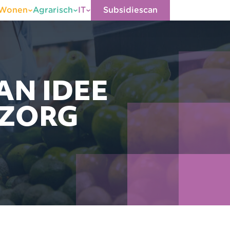
Wonen
Agrarisch
IT
Subsidiescan
AN IDEE
NZORG