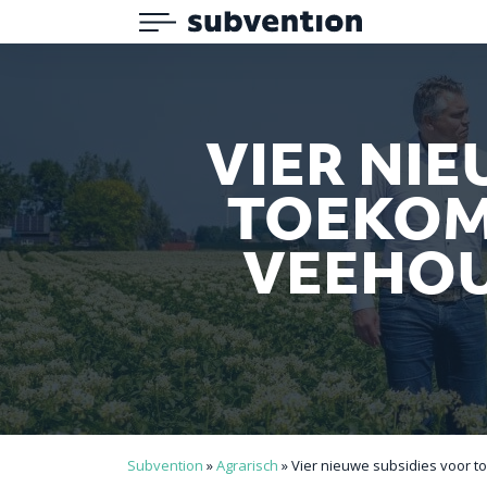
Menu
Subvention
VIER NI
TOEKOM
VEEHOU
Subvention
»
Agrarisch
»
Vier nieuwe subsidies voor 