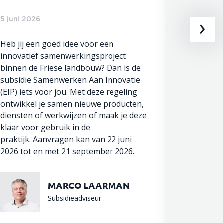
inves
landb
›
5 juni 2026
Heb jij een goed idee voor een
innovatief samenwerkingsproject
3 juni 20
binnen de Friese landbouw? Dan is de
subsidie Samenwerken Aan Innovatie
De subsid
(EIP) iets voor jou. Met deze regeling
invester
ontwikkel je samen nieuwe producten,
dierenwel
diensten of werkwijzen of maak je deze
jonge la
klaar voor gebruik in de
subsidie
praktijk. Aanvragen kan van 22 juni
landbouw
2026 tot en met 21 september 2026.
innovere
regeling 
juli 2026.
MARCO LAARMAN
Subsidieadviseur