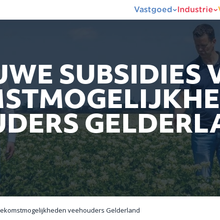
Vastgoed
Industrie
EUWE SUBSIDIES
STMOGELIJKH
DERS GELDERL
toekomstmogelijkheden veehouders Gelderland