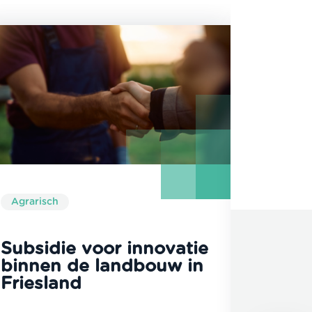
Agrarisch
Agraris
Subsidie voor innovatie
Grote
binnen de landbouw in
voor 
Friesland
land
Produ