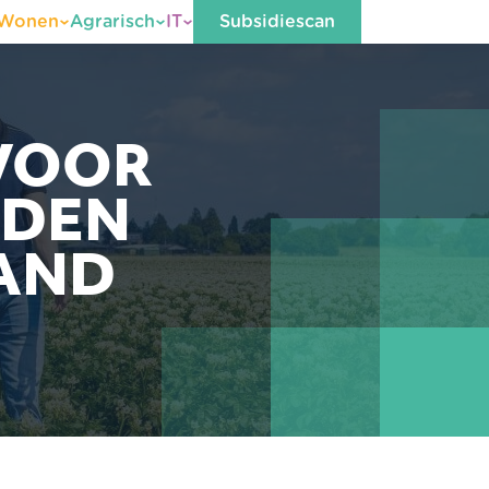
Wonen
Agrarisch
IT
Subsidiescan
 VOOR
EDEN
AND