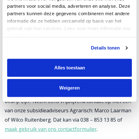
partners voor social media, adverteren en analyse. Deze
partners kunnen deze gegevens combineren met andere
informatie die ze hebben verzameld op basis van het
gebruik van hun services. Lees voor meer informatie ons
cookiebeleid.
Subsidie voor ammoniak-
of stikstofreductie
Details tonen
aanvragen?
Alles toestaan
Al met al veel verschillende maatregelen en sporen van
subsidie om de uitstoot van stikstof terug te dringen.
Weigeren
Wil jij weten wat de subsidiemogelijkheden voor jouw
bedrijf zijn? Neem eens vrijblijvend contact op met een
van onze subsidieadviseurs Agrarisch: Marco Laarman
of Wilco Ruitenberg. Dat kan via 038 – 853 13 85 of
maak gebruik van ons contactformulier
.