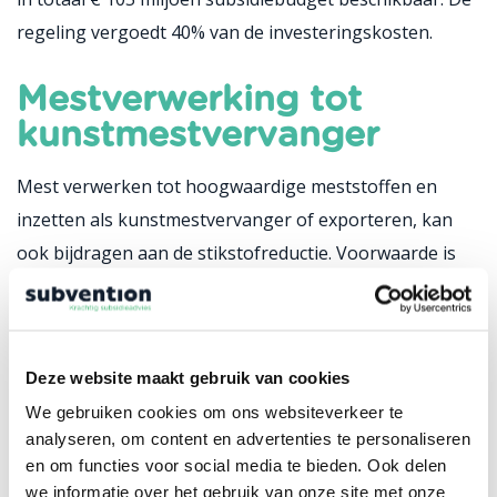
regeling vergoedt 40% van de investeringskosten.
Mestverwerking tot
kunstmestvervanger
Mest verwerken tot hoogwaardige meststoffen en
inzetten als kunstmestvervanger of exporteren, kan
ook bijdragen aan de stikstofreductie. Voorwaarde is
dat dit alles emissiearm gebeurt.
De minister kondigt voor 2021 een subsidieregeling
Deze website maakt gebruik van cookies
aan gericht op investeringen in
We gebruiken cookies om ons websiteverkeer te
mestverwerkingsinstallaties. Hierin komt in totaal € 15
analyseren, om content en advertenties te personaliseren
miljoen verdeeld over 10 jaar vrij.
en om functies voor social media te bieden. Ook delen
we informatie over het gebruik van onze site met onze