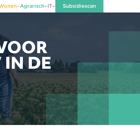
Wonen
Agrarisch
IT
Subsidiescan
 VOOR
IN DE
G