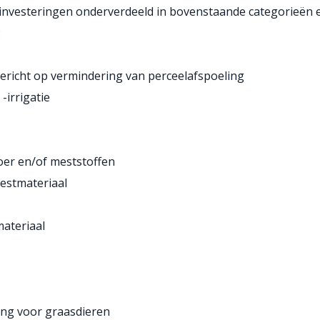
ele investeringen onderverdeeld in bovenstaande categorieën
:
ericht op vermindering van perceelafspoeling
irrigatie
oer en/of meststoffen
estmateriaal
materiaal
ang voor graasdieren