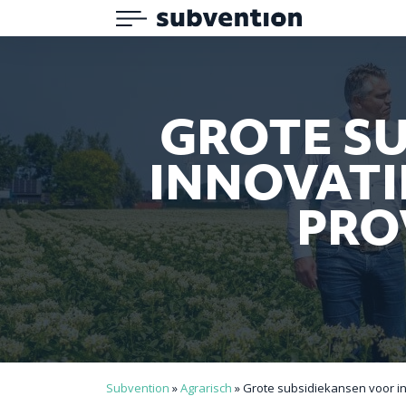
Menu
Subvention
GROTE S
INNOVATI
PRO
Subvention
»
Agrarisch
»
Grote subsidiekansen voor in