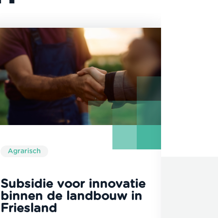
Agrarisch
Agraris
Subsidie voor innovatie
Grote
binnen de landbouw in
voor 
Friesland
land