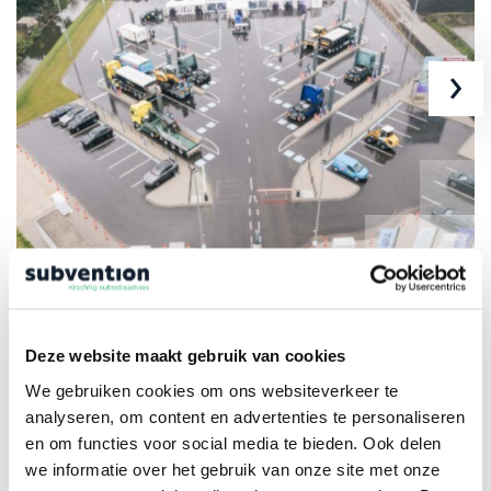
›
VAN OOIJEN WOERDEN REALISEERT
Deze website maakt gebruik van cookies
OPENBAAR LAADPLEIN
We gebruiken cookies om ons websiteverkeer te
Vastgoed
analyseren, om content en advertenties te personaliseren
en om functies voor social media te bieden. Ook delen
Met ondersteuning van Subvention maakte Van Ooijen
we informatie over het gebruik van onze site met onze
Woerden gebruik van de SPULA-subsidie. Dankzij deze