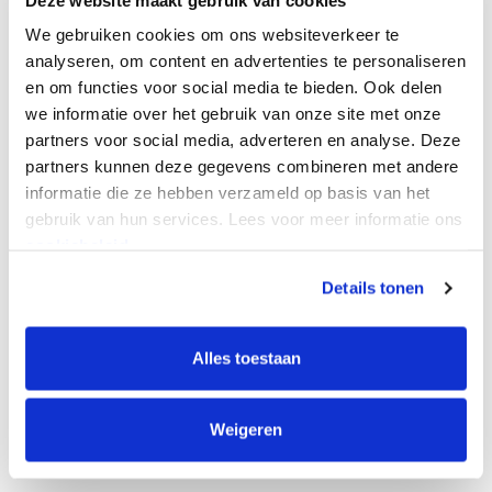
voorwaarden en criteria. Deadline voor het indienen
We gebruiken cookies om ons websiteverkeer te
van projecten op deze lijst is 21 juli 2023.
analyseren, om content en advertenties te personaliseren
en om functies voor social media te bieden. Ook delen
we informatie over het gebruik van onze site met onze
Subsidie aanvragen?
partners voor social media, adverteren en analyse. Deze
partners kunnen deze gegevens combineren met andere
Benieuwd naar de mogelijkheden voor jouw project?
informatie die ze hebben verzameld op basis van het
Neem contact op met Wouter Berkghuis of jouw
gebruik van hun services. Lees voor meer informatie ons
subsidieadviseur via 053 – 434 85 12 of
maak gebruik
cookiebeleid.
van ons contactformulier
.
Details tonen
Alles toestaan
Deel deze pagina op:
Weigeren