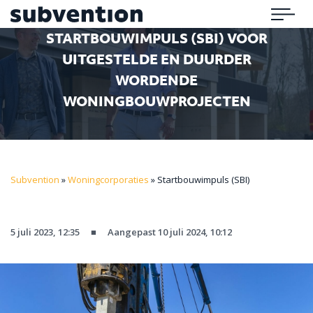
Subvention
Menu
STARTBOUWIMPULS (SBI) VOOR
UITGESTELDE EN DUURDER
WORDENDE
WONINGBOUWPROJECTEN
Subvention
»
Woningcorporaties
»
Startbouwimpuls (SBI)
5 juli 2023, 12:35
■
Aangepast 10 juli 2024, 10:12