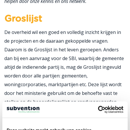
helpen door onze kennis en ons netwerk.
Groslijst
De overheid wil een goed en volledig inzicht krijgen in
de projecten en de daaraan gekoppelde vragen.
Daarom is de Groslijst in het leven geroepen. Anders
dan bij een aanvraag voor de SBI, waarbij de gemeente
altijd de indienende partij is, mag de Groslijst ingevuld
worden door alle partijen: gemeenten,
woningcorporaties, marktpartijen etc. Deze lijst wordt
door het ministerie gebruikt om de behoefte vast te
stellen en de beoordelingslijst en randvoorwaarden
aan te scherpen. Het is niet verplicht om de lijst in te
vullen, maar wordt wel aangeraden omdat dit document
belangrijke input geeft voor het vaststellen van de
Deze website maakt gebruik van cookies